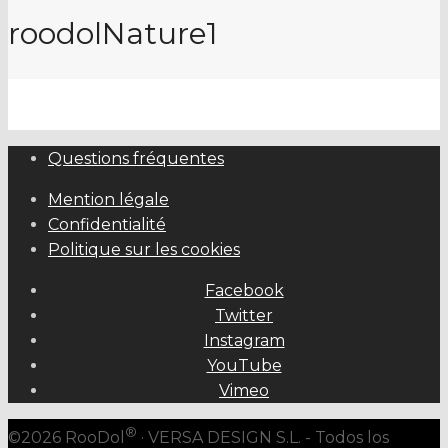
roodolNature1
Questions fréquentes
Mention légale
Confidentialité
Politique sur les cookies
Facebook
Twitter
Instagram
YouTube
Vimeo
®
©2026 RooDol
· VERSA DESIGN S.L. - Todos los