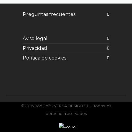
Preguntas frecuentes
Aviso legal
Privacidad
Política de cookies
Facebook
Twitter
Instagram
YouTube
Vimeo
®
©2026 RooDol
· VERSA DESIGN S.L. - Todos los
derechos reservados