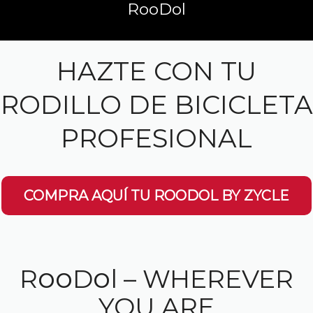
RooDol
HAZTE CON TU
RODILLO DE BICICLETA
PROFESIONAL
COMPRA AQUÍ TU ROODOL BY ZYCLE
oo
o
R
D
l
– WHEREVER
YOU ARE