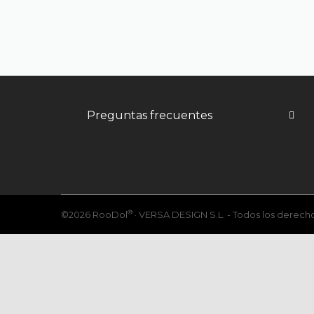
Preguntas frecuentes
®
©2026 RooDol
· VERSA DESIGN S.L. - Todos los derech