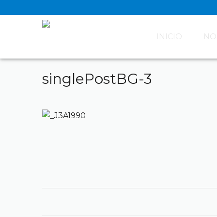
INICIO
NO
singlePostBG-3