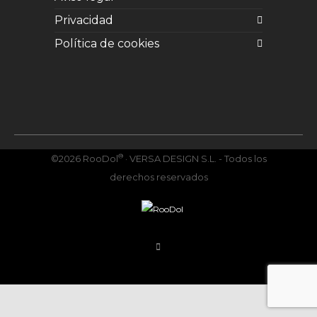
Privacidad
Política de cookies
Facebook
Twitter
Instagram
YouTube
Vimeo
®
©2026 RooDol
· VERSA DESIGN S.L. - Todos los
derechos reservados