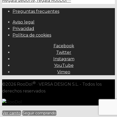
Regala deporte, regala RooDol™
Preguntas frecuentes
Aviso legal
Privacidad
Política de cookies
Facebook
Twitter
Instagram
YouTube
Vimeo
®
©2026 RooDol
· VERSA DESIGN S.L. - Todos los
derechos reservados
Ver carrito
Seguir comprando