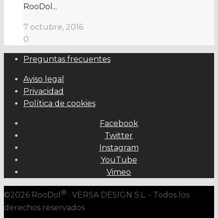
RooDol...
7 octubre, 2016
0
Preguntas frecuentes
Aviso legal
Privacidad
Política de cookies
Facebook
Twitter
Instagram
YouTube
Vimeo
®
©2026 RooDol
· VERSA DESIGN S.L. - Todos los
derechos reservados