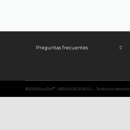
Preguntas frecuentes
®
©2026 RooDol
· VERSA DESIGN S.L. - Todos los derech